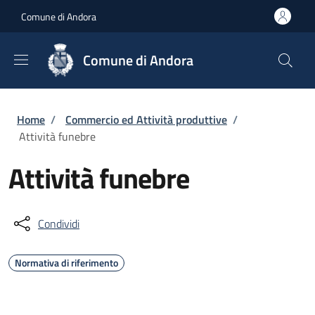
Salta al contenuto principale
Skip to footer content
Comune di Andora
Comune di Andora
Briciole di pane
Home
/
Commercio ed Attività produttive
/
Attività funebre
Attività funebre
Condividi
Normativa di riferimento