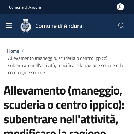
Salta al contenuto principale
Skip to footer content
Comune di Andora
Comune di Andora
Briciole di pane
Home
/
Allevamento (maneggio, scuderia o centro ippico):
subentrare nell'attività, modificare la ragione sociale o la
compagine sociale
Allevamento (maneggio,
scuderia o centro ippico):
subentrare nell'attività,
modificare la ragione