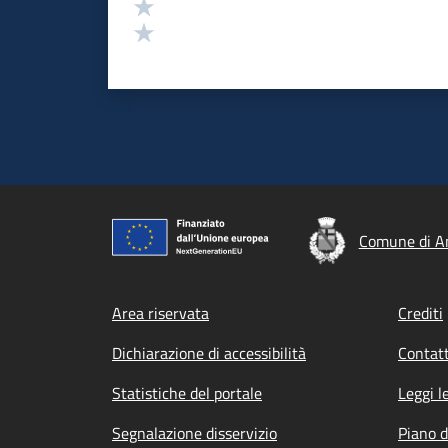
Valuta 2 stelle su 5
Valuta 1 stelle su 5
Comune di A
Footer menu
Area riservata
Crediti
Dichiarazione di accessibilità
Contatt
Statistiche del portale
Leggi l
Segnalazione disservizio
Piano d