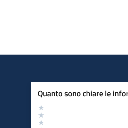
Quanto sono chiare le info
Valutazione
Valuta 5 stelle su 5
Valuta 4 stelle su 5
Valuta 3 stelle su 5