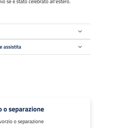
o se è stato celebrato all'estero.
 assistita
o o separazione
vorzio o separazione