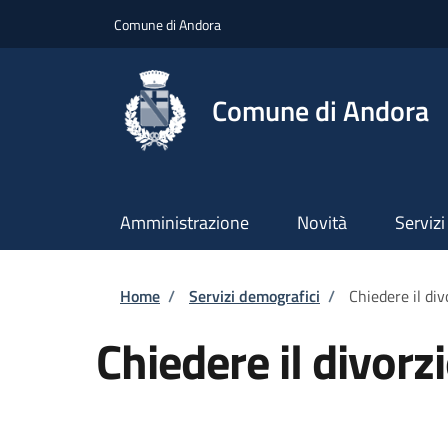
Salta al contenuto principale
Skip to footer content
Comune di Andora
Comune di Andora
Amministrazione
Novità
Servizi
Briciole di pane
Home
/
Servizi demografici
/
Chiedere il div
Chiedere il divorz