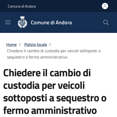
Salta al contenuto principale
Skip to footer content
Comune di Andora
Comune di Andora
Briciole di pane
Home
/
Polizia locale
/
Chiedere il cambio di custodia per veicoli sottoposti a
sequestro o fermo amministrativo
Chiedere il cambio di
custodia per veicoli
sottoposti a sequestro o
fermo amministrativo