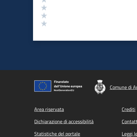
Valuta 3 stelle su 5
Valuta 2 stelle su 5
Valuta 1 stelle su 5
Comune di A
Footer menu
Area riservata
Crediti
Dichiarazione di accessibilità
Contatt
Statistiche del portale
Leggi l