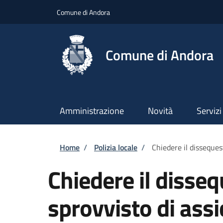
Salta al contenuto principale
Skip to footer content
Comune di Andora
Comune di Andora
Amministrazione
Novità
Servizi
Briciole di pane
Home
/
Polizia locale
/
Chiedere il disseques
Chiedere il disseq
sprovvisto di assi