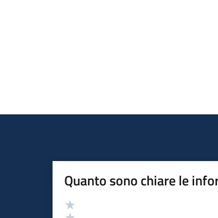
Quanto sono chiare le info
Valutazione
Valuta 5 stelle su 5
Valuta 4 stelle su 5