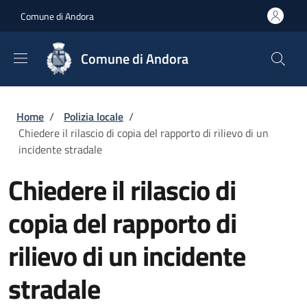
Salta al contenuto principale
Skip to footer content
Comune di Andora
Comune di Andora
Briciole di pane
Home
/
Polizia locale
/
Chiedere il rilascio di copia del rapporto di rilievo di un
incidente stradale
Chiedere il rilascio di
copia del rapporto di
rilievo di un incidente
stradale