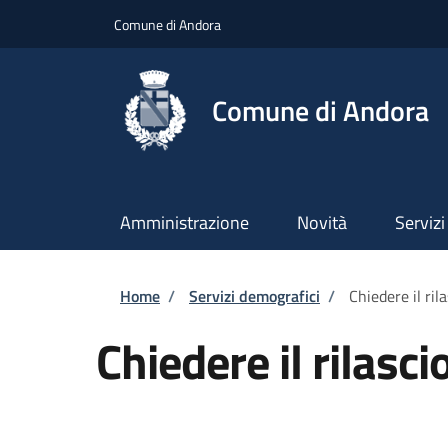
Salta al contenuto principale
Skip to footer content
Comune di Andora
Comune di Andora
Amministrazione
Novità
Servizi
Briciole di pane
Home
/
Servizi demografici
/
Chiedere il ril
Chiedere il rilasc