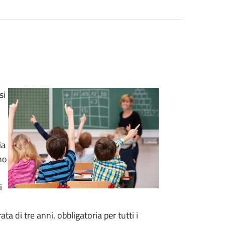
si
ia
ano
i
a di tre anni, obbligatoria per tutti i