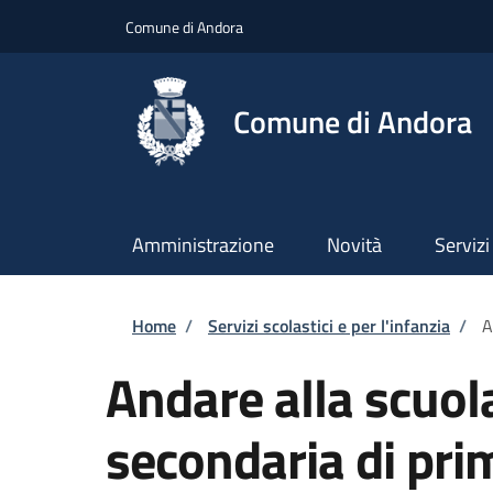
Salta al contenuto principale
Skip to footer content
Comune di Andora
Comune di Andora
Amministrazione
Novità
Servizi
Briciole di pane
Home
/
Servizi scolastici e per l'infanzia
/
A
Andare alla scuol
secondaria di pri