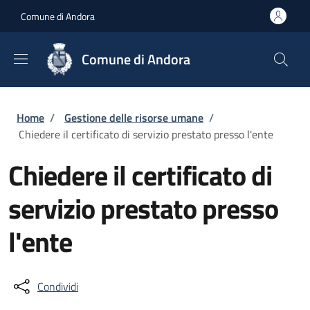
Salta al contenuto principale
Skip to footer content
Comune di Andora
Comune di Andora
Briciole di pane
Home
/
Gestione delle risorse umane
/
Chiedere il certificato di servizio prestato presso l'ente
Chiedere il certificato di
servizio prestato presso
l'ente
Condividi