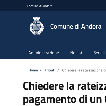
Salta al contenuto principale
Skip to footer content
Comune di Andora
Comune di Andora
Amministrazione
Novità
Servizi
Briciole di pane
Home
/
Tributi
/
Chiedere la rateizzazione d
Chiedere la rateiz
pagamento di un 