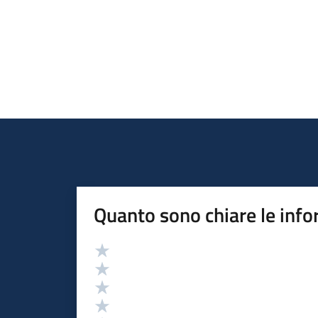
Quanto sono chiare le info
Valutazione
Valuta 5 stelle su 5
Valuta 4 stelle su 5
Valuta 3 stelle su 5
Valuta 2 stelle su 5