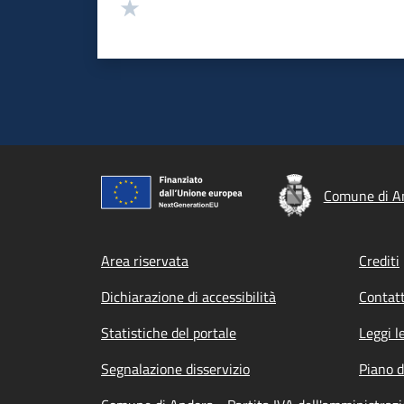
Valuta 1 stelle su 5
Comune di A
Footer menu
Area riservata
Crediti
Dichiarazione di accessibilità
Contatt
Statistiche del portale
Leggi l
Segnalazione disservizio
Piano d