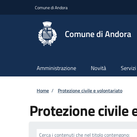
Salta al contenuto principale
Skip to footer content
Comune di Andora
Comune di Andora
Amministrazione
Novità
Servizi
Briciole di pane
Home
/
Protezione civile e volontariato
Protezione civile 
Cerca i contenuti che nel titolo contengono: