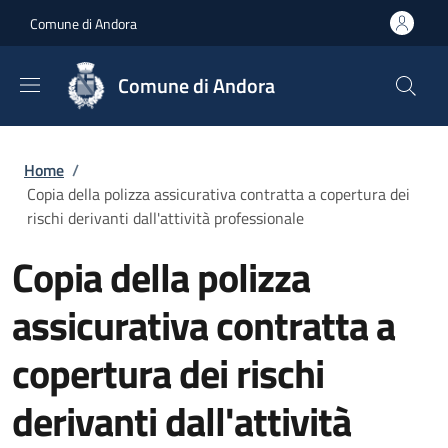
Salta al contenuto principale
Skip to footer content
Comune di Andora
Comune di Andora
Briciole di pane
Home
/
Copia della polizza assicurativa contratta a copertura dei
rischi derivanti dall'attività professionale
Copia della polizza
assicurativa contratta a
copertura dei rischi
derivanti dall'attività