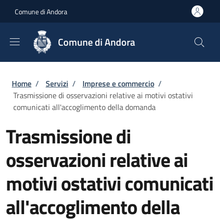
Salta al contenuto principale
Skip to footer content
Comune di Andora
Comune di Andora
Briciole di pane
Home
/
Servizi
/
Imprese e commercio
/
Trasmissione di osservazioni relative ai motivi ostativi
comunicati all'accoglimento della domanda
Trasmissione di
osservazioni relative ai
motivi ostativi comunicati
all'accoglimento della