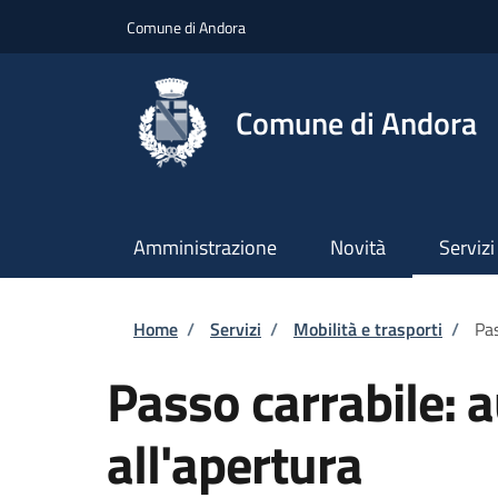
Salta al contenuto principale
Skip to footer content
Comune di Andora
Comune di Andora
Amministrazione
Novità
Servizi
Briciole di pane
Home
/
Servizi
/
Mobilità e trasporti
/
Pas
Passo carrabile: 
all'apertura