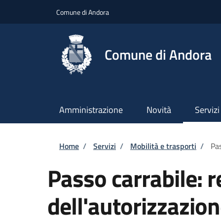
Salta al contenuto principale
Skip to footer content
Comune di Andora
Comune di Andora
Amministrazione
Novità
Servizi
Briciole di pane
Home
/
Servizi
/
Mobilità e trasporti
/
Pas
Passo carrabile: 
dell'autorizzazio