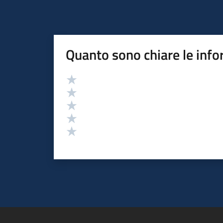
Quanto sono chiare le info
Valutazione
Valuta 5 stelle su 5
Valuta 4 stelle su 5
Valuta 3 stelle su 5
Valuta 2 stelle su 5
Valuta 1 stelle su 5