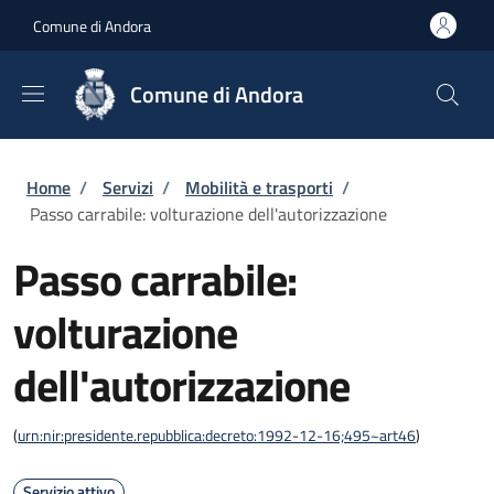
Salta al contenuto principale
Skip to footer content
Comune di Andora
Comune di Andora
Briciole di pane
Home
/
Servizi
/
Mobilità e trasporti
/
Passo carrabile: volturazione dell'autorizzazione
Passo carrabile:
volturazione
dell'autorizzazione
(
urn:nir:presidente.repubblica:decreto:1992-12-16;495~art46
)
Servizio attivo