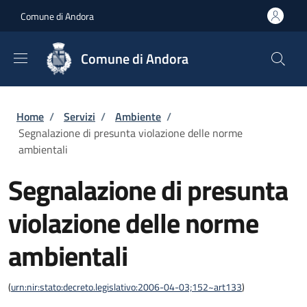
Salta al contenuto principale
Skip to footer content
Comune di Andora
Comune di Andora
Briciole di pane
Home
/
Servizi
/
Ambiente
/
Segnalazione di presunta violazione delle norme
ambientali
Segnalazione di presunta
violazione delle norme
ambientali
(
urn:nir:stato:decreto.legislativo:2006-04-03;152~art133
)