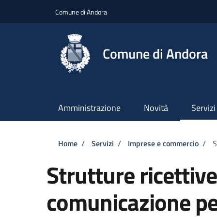
Salta al contenuto principale
Skip to footer content
Comune di Andora
Comune di Andora
Amministrazione
Novità
Servizi
Briciole di pane
Home
/
Servizi
/
Imprese e commercio
/
S
Strutture ricettiv
comunicazione per