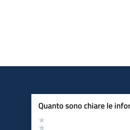
Quanto sono chiare le info
Valutazione
Valuta 5 stelle su 5
Valuta 4 stelle su 5