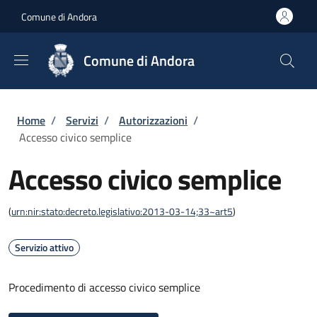
Salta al contenuto principale
Skip to footer content
Comune di Andora
Comune di Andora
Briciole di pane
Home
/
Servizi
/
Autorizzazioni
/
Accesso civico semplice
Accesso civico semplice
(
urn:nir:stato:decreto.legislativo:2013-03-14;33~art5
)
Servizio attivo
Procedimento di accesso civico semplice