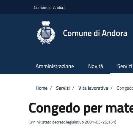
Salta al contenuto principale
Skip to footer content
Comune di Andora
Comune di Andora
Amministrazione
Novità
Servizi
Briciole di pane
Home
/
Servizi
/
Vita lavorativa
/
Congedo
Congedo per mater
(
urn:nir:stato:decreto.legislativo:2001-03-26;151
)