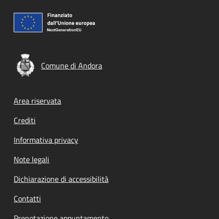
Comune di Andora
Footer menu
Area riservata
Crediti
Informativa privacy
Note legali
Dichiarazione di accessibilità
Contatti
Prenotazione appuntamento