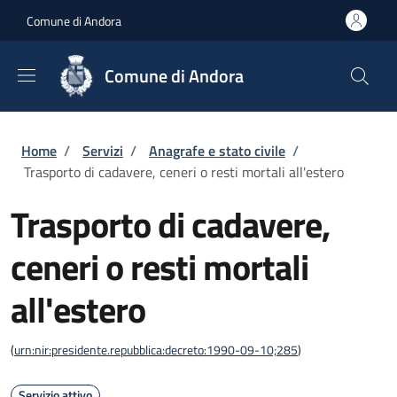
Salta al contenuto principale
Skip to footer content
Comune di Andora
Comune di Andora
Briciole di pane
Home
/
Servizi
/
Anagrafe e stato civile
/
Trasporto di cadavere, ceneri o resti mortali all'estero
Trasporto di cadavere,
ceneri o resti mortali
all'estero
(
urn:nir:presidente.repubblica:decreto:1990-09-10;285
)
Servizio attivo