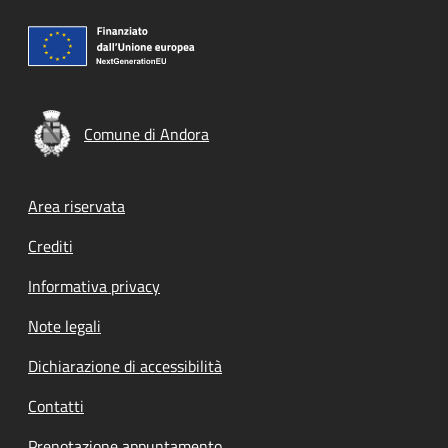
Comune di Andora
Footer menu
Area riservata
Crediti
Informativa privacy
Note legali
Dichiarazione di accessibilità
Contatti
Prenotazione appuntamento